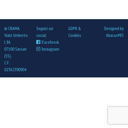
© CRAMA
Seguici sui
GDPR &
Designed by
Viale Umberto
social:
Cookies
Abacus#85
I, 86
Facebook
07100 Sassari
Instagram
(SS).
C.F.
02362390904