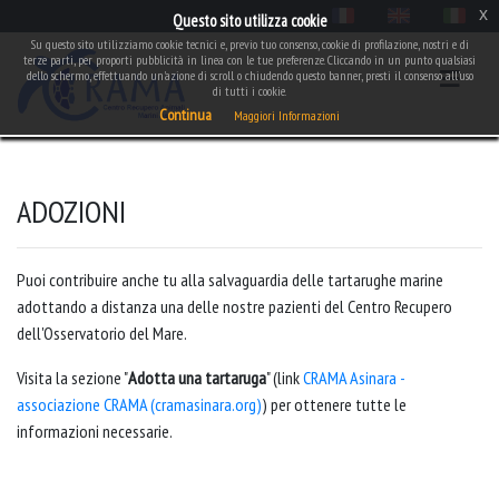
x
Questo sito utilizza cookie
Su questo sito utilizziamo cookie tecnici e, previo tuo consenso, cookie di profilazione, nostri e di
terze parti, per proporti pubblicità in linea con le tue preferenze. Cliccando in un punto qualsiasi
dello schermo, effettuando un'azione di scroll o chiudendo questo banner, presti il consenso all'uso
di tutti i cookie.
Continua
Maggiori Informazioni
ADOZIONI
Puoi contribuire anche tu alla salvaguardia delle tartarughe marine
adottando a distanza una delle nostre pazienti del Centro Recupero
dell'Osservatorio del Mare.
Visita la sezione "
Adotta una tartaruga
" (link
CRAMA Asinara -
associazione CRAMA (cramasinara.org)
) per ottenere tutte le
informazioni necessarie.